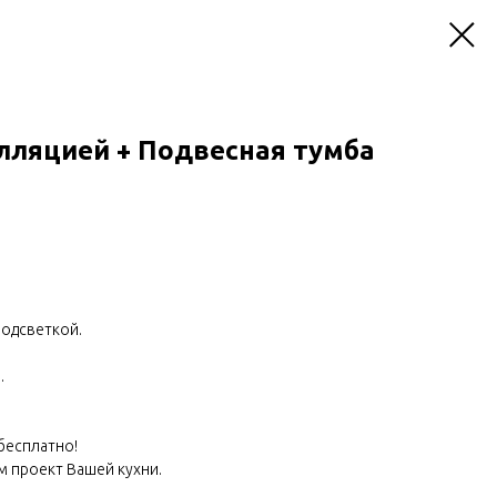
лляцией + Подвесная тумба
подсветкой.
.
 бесплатно!
м проект Вашей кухни.