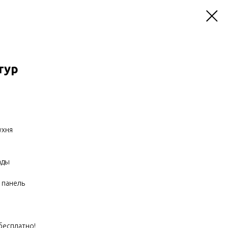
тур
ухня
ады
 панель
 бесплатно!