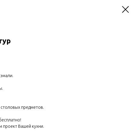
тур
 эмали.
ы.
я столовых предметов.
 бесплатно!
м проект Вашей кухни.