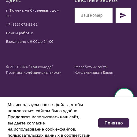
АДРЕС
ОБРАТНЫЙ ЗВОНОК
г. Тюмень, ул Сиреневая , дом
50
+7 (922) 073-33-22
Режим работы:
Ежедневно с 9-00 до 21-00
© 2021-2026 "Три комода"
Разработчик сайта:
Политика конфиденциальности
Крушельницкая Дарья
Мы используем cookie-файлы, чтобы
пользоваться сайтом было удобно.
Продолжая использовать наш сайт,
Tilda
Made on
Понятно
вы даете согласие
на использование coo kie-файлов,
пользовательских данных в соответствии